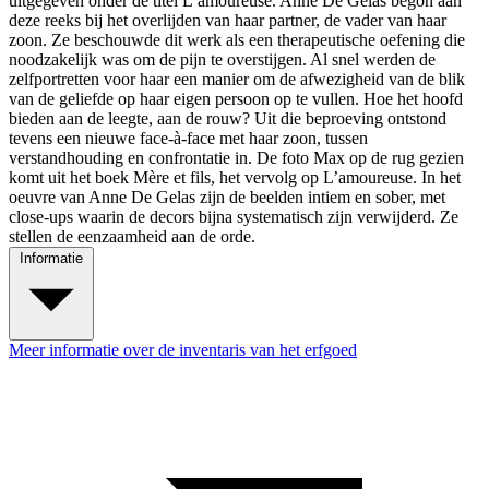
uitgegeven onder de titel L’amoureuse. Anne De Gelas begon aan
deze reeks bij het overlijden van haar partner, de vader van haar
zoon. Ze beschouwde dit werk als een therapeutische oefening die
noodzakelijk was om de pijn te overstijgen. Al snel werden de
zelfportretten voor haar een manier om de afwezigheid van de blik
van de geliefde op haar eigen persoon op te vullen. Hoe het hoofd
bieden aan de leegte, aan de rouw? Uit die beproeving ontstond
tevens een nieuwe face-à-face met haar zoon, tussen
verstandhouding en confrontatie in. De foto Max op de rug gezien
komt uit het boek Mère et fils, het vervolg op L’amoureuse. In het
oeuvre van Anne De Gelas zijn de beelden intiem en sober, met
close-ups waarin de decors bijna systematisch zijn verwijderd. Ze
stellen de eenzaamheid aan de orde.
Informatie
Meer informatie over de inventaris van het erfgoed