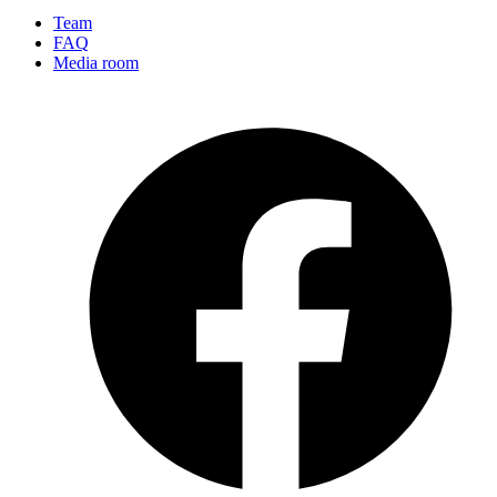
Team
FAQ
Media room