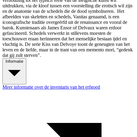
verhouding tot het typisch reële van de Belgische kunst wil
uitdrukken, via de kloof tussen een voorstelling die erotisch wil zijn
en de anatomie van de schedels die de dood symboliseren. Het
afbeelden van skeletten en schedels, Vanitas genaamd, is een
iconografische traditie overgeërfd uit de renaissance en vooral de
barok. Kunstenaars als James Ensor of Delvaux waren erdoor
gefascineerd. Schedels verwerkt in stillevens moesten de
toeschouwer eraan herinneren dat het menselijke bestaan ijdel en
vluchtig is. De serie Kiss van Delvoye toont de geneugten van het
leven en de liefde, maar in de trant van een memento mori, “gedenk
dat gij zult sterven”.
Informatie
Meer informatie over de inventaris van het erfgoed