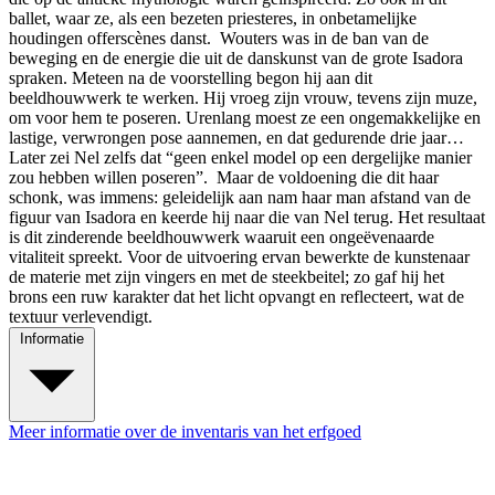
ballet, waar ze, als een bezeten priesteres, in onbetamelijke
houdingen offerscènes danst. Wouters was in de ban van de
beweging en de energie die uit de danskunst van de grote Isadora
spraken. Meteen na de voorstelling begon hij aan dit
beeldhouwwerk te werken. Hij vroeg zijn vrouw, tevens zijn muze,
om voor hem te poseren. Urenlang moest ze een ongemakkelijke en
lastige, verwrongen pose aannemen, en dat gedurende drie jaar…
Later zei Nel zelfs dat “geen enkel model op een dergelijke manier
zou hebben willen poseren”. Maar de voldoening die dit haar
schonk, was immens: geleidelijk aan nam haar man afstand van de
figuur van Isadora en keerde hij naar die van Nel terug. Het resultaat
is dit zinderende beeldhouwwerk waaruit een ongeëvenaarde
vitaliteit spreekt. Voor de uitvoering ervan bewerkte de kunstenaar
de materie met zijn vingers en met de steekbeitel; zo gaf hij het
brons een ruw karakter dat het licht opvangt en reflecteert, wat de
textuur verlevendigt.
Informatie
Meer informatie over de inventaris van het erfgoed