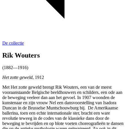
De collectie
Rik Wouters
(1882—1916)
Het zotte geweld
, 1912
Met Het zotte geweld brengt Rik Wouters, een van de meest
vooraanstaande Belgische beeldhouwers en schilders, een ode aan
de beweging veeleer dan aan het gevoel. In 1907 woonden de
kunstenaar en zijn vrouw Nel een dansvoorstelling van Isadora
Duncan in de Brusselse Muntschouwburg bij. De Amerikaanse
ballerina, toen een echte internationale ster, bracht een ware
revolutie teweeg in de codes van de klassieke dans door de
beweging te bevrijden en op blote voeten choreografieën te dansen
die op de antieke mythologie waren geïnspireerd. Zo ook in dit