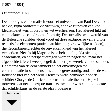
(1897—1994)
De dialoog
, 1974
De dialoog is emblematisch voor het universum van Paul Delvaux:
naakte, bijna ontstoffelijkte vrouwen, antieke ruïnes en een koel
kleurenpalet waarin blauw en wit overheersen. Het tafereel lijkt uit
een melancholische droom afkomstig. De surrealistische wereld van
de Belgische schilder vloeit voort uit deze juxtapositie van a priori
realistische elementen (antieke architectuur, vrouwelijke naakten),
die gecombineerd echter de onwerkelijkheid van het tafereel
versterken. Net als bij Magritte is de behandeling klassiek, bijna
academisch, en de perspectiefregels worden nageleefd, maar het
afgebeelde tafereel weerspiegelt de innerlijke wereld van de schilder.
Het thema van de eenzaamheid en het onvermogen tot
communicatie tussen mensen is alomtegenwoordig, ondanks de wat
ironische titel van het werk. Delvaux werd beïnvloed door de
schilder Giorgio de Chirico en diens ‘mentale theater’. Hij zei
trouwens dat het dankzij de Italiaanse schilder was dat hij ontdekte
dat schilderkunst in de eerste plaats poëzie is.
Informatie