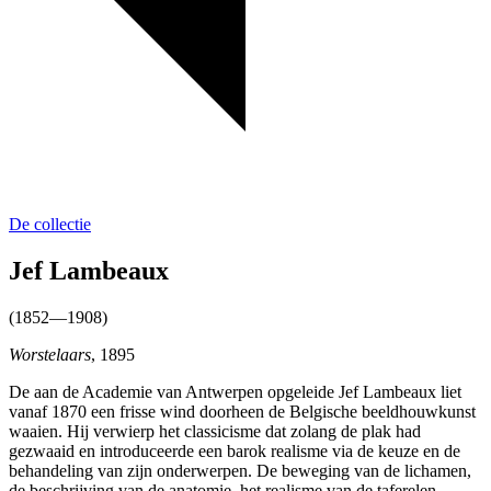
De collectie
Jef Lambeaux
(1852—1908)
Worstelaars
, 1895
De aan de Academie van Antwerpen opgeleide Jef Lambeaux liet
vanaf 1870 een frisse wind doorheen de Belgische beeldhouwkunst
waaien. Hij verwierp het classicisme dat zolang de plak had
gezwaaid en introduceerde een barok realisme via de keuze en de
behandeling van zijn onderwerpen. De beweging van de lichamen,
de beschrijving van de anatomie, het realisme van de taferelen