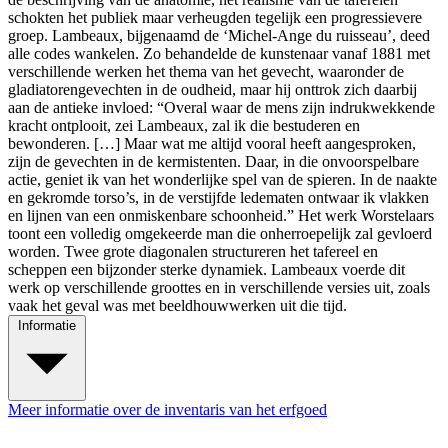
schokten het publiek maar verheugden tegelijk een progressievere
groep. Lambeaux, bijgenaamd de ‘Michel-Ange du ruisseau’, deed
alle codes wankelen. Zo behandelde de kunstenaar vanaf 1881 met
verschillende werken het thema van het gevecht, waaronder de
gladiatorengevechten in de oudheid, maar hij onttrok zich daarbij
aan de antieke invloed: “Overal waar de mens zijn indrukwekkende
kracht ontplooit, zei Lambeaux, zal ik die bestuderen en
bewonderen. […] Maar wat me altijd vooral heeft aangesproken,
zijn de gevechten in de kermistenten. Daar, in die onvoorspelbare
actie, geniet ik van het wonderlijke spel van de spieren. In de naakte
en gekromde torso’s, in de verstijfde ledematen ontwaar ik vlakken
en lijnen van een onmiskenbare schoonheid.” Het werk Worstelaars
toont een volledig omgekeerde man die onherroepelijk zal gevloerd
worden. Twee grote diagonalen structureren het tafereel en
scheppen een bijzonder sterke dynamiek. Lambeaux voerde dit
werk op verschillende groottes en in verschillende versies uit, zoals
vaak het geval was met beeldhouwwerken uit die tijd.
Informatie
Meer informatie over de inventaris van het erfgoed