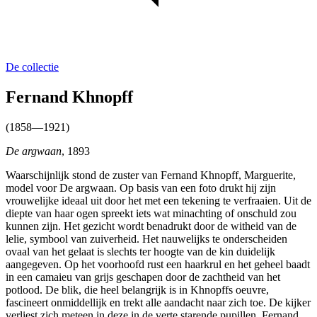
De collectie
Fernand Khnopff
(1858—1921)
De argwaan
, 1893
Waarschijnlijk stond de zuster van Fernand Khnopff, Marguerite,
model voor De argwaan. Op basis van een foto drukt hij zijn
vrouwelijke ideaal uit door het met een tekening te verfraaien. Uit de
diepte van haar ogen spreekt iets wat minachting of onschuld zou
kunnen zijn. Het gezicht wordt benadrukt door de witheid van de
lelie, symbool van zuiverheid. Het nauwelijks te onderscheiden
ovaal van het gelaat is slechts ter hoogte van de kin duidelijk
aangegeven. Op het voorhoofd rust een haarkrul en het geheel baadt
in een camaieu van grijs geschapen door de zachtheid van het
potlood. De blik, die heel belangrijk is in Khnopffs oeuvre,
fascineert onmiddellijk en trekt alle aandacht naar zich toe. De kijker
verliest zich meteen in deze in de verte starende pupillen. Fernand