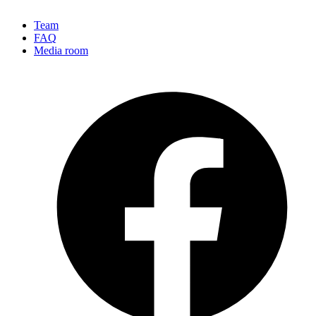
Team
FAQ
Media room