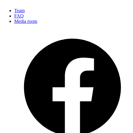
Team
FAQ
Media room