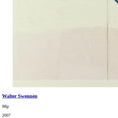
Walter Swennen
Mig
2007